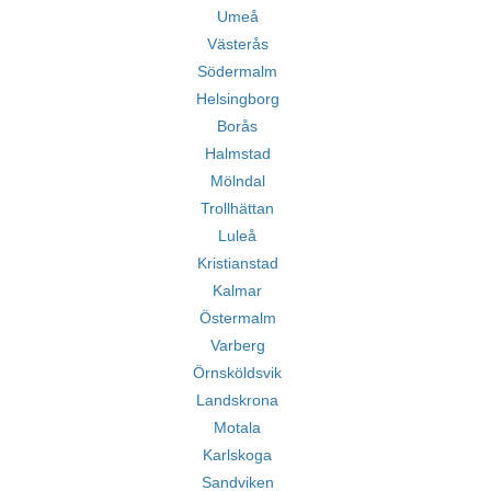
Umeå
Västerås
Södermalm
Helsingborg
Borås
Halmstad
Mölndal
Trollhättan
Luleå
Kristianstad
Kalmar
Östermalm
Varberg
Örnsköldsvik
Landskrona
Motala
Karlskoga
Sandviken