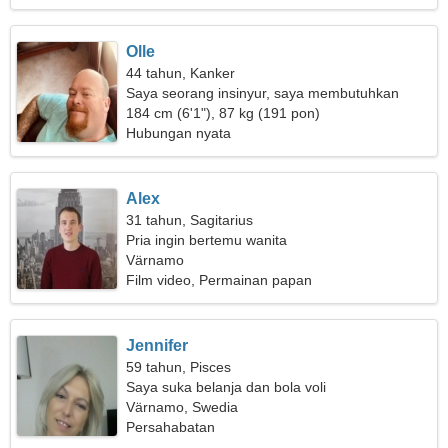
Olle
44 tahun, Kanker
Saya seorang insinyur, saya membutuhkan
wanita yang ceria
184 cm (6'1"), 87 kg (191 pon)
Hubungan nyata
Alex
31 tahun, Sagitarius
Pria ingin bertemu wanita
Värnamo
Film video, Permainan papan
Jennifer
59 tahun, Pisces
Saya suka belanja dan bola voli
Värnamo, Swedia
Persahabatan