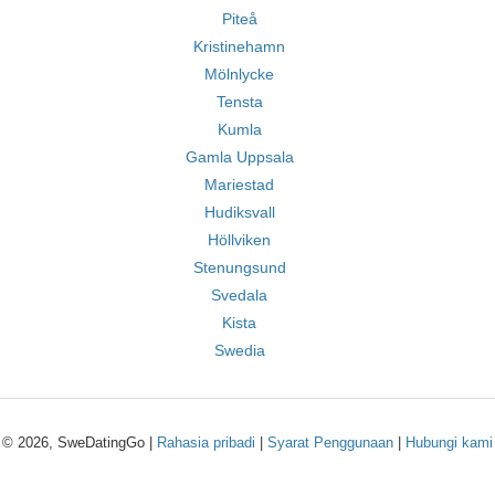
Piteå
Kristinehamn
Mölnlycke
Tensta
Kumla
Gamla Uppsala
Mariestad
Hudiksvall
Höllviken
Stenungsund
Svedala
Kista
Swedia
© 2026, SweDatingGo |
Rahasia pribadi
|
Syarat Penggunaan
|
Hubungi kami