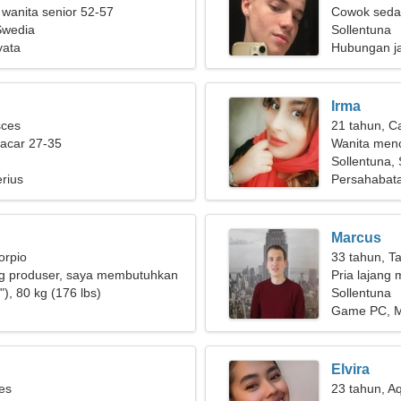
 wanita senior 52-57
Cowok seda
Swedia
Sollentuna
yata
Hubungan j
Irma
sces
21 tahun, C
pacar 27-35
Wanita menc
Sollentuna,
rius
Persahabat
Marcus
orpio
33 tahun, T
g produser, saya membutuhkan
Pria lajang 
baik
), 80 kg (176 lbs)
Sollentuna
Game PC, 
Elvira
ies
23 tahun, A