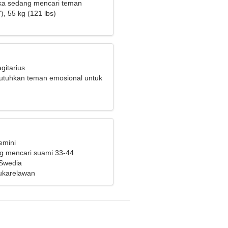
ka sedang mencari teman
), 55 kg (121 lbs)
gitarius
tuhkan teman emosional untuk
 bersama
emini
ng mencari suami 33-44
 Swedia
ukarelawan