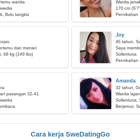
ertemu wanita
Wanita jena
Swedia
170 cm (5'7"
k, Bulu tangkis
Pernikahan
Joy
orpio
45 tahun, Sa
ertemu dan menari
Saya membu
, 68 kg (149 lbs)
bermain ski
Sollentuna
Pernikahan
Amanda
bra
32 tahun, G
ari pasangan 32-41
Wanita laja
Swedia
Sollentuna,
Membaca
Berjemur, S
Cara kerja SweDatingGo