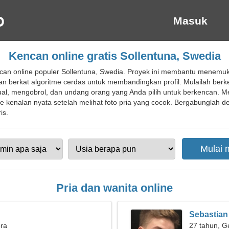
Masuk
Kencan online gratis Sollentuna, Swedia
an online populer Sollentuna, Swedia. Proyek ini membantu menemuk
erkat algoritme cerdas untuk membandingkan profil. Mulailah berk
ual, mengobrol, dan undang orang yang Anda pilih untuk berkencan. M
ase kenalan nyata setelah melihat foto pria yang cocok. Bergabunglah d
is.
Pria dan wanita online
Sebastian
bra
27 tahun, G