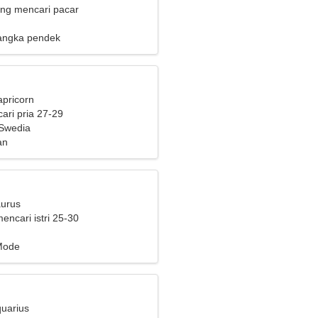
ng mencari pacar
angka pendek
apricorn
ari pria 27-29
 Swedia
an
aurus
mencari istri 25-30
Mode
quarius