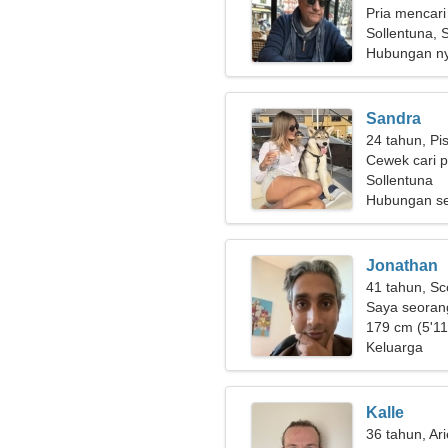
Pria mencari
Sollentuna, 
Hubungan n
Sandra
24 tahun, Pi
Cewek cari 
Sollentuna
Hubungan se
Jonathan
41 tahun, Sc
Saya seoran
wanita yang 
179 cm (5'11"
Keluarga
Kalle
36 tahun, Ar