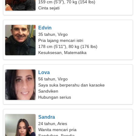
hidup
159 cm (5'3"), 70 kg (154 lbs)
Cinta sejati
Edvin
35 tahun, Virgo
Pria lajang mencari istri
178 cm (5'11"), 80 kg (176 lbs)
Kesuksesan, Matematika
Lova
56 tahun, Virgo
Saya suka berperahu dan karaoke
Sandviken
Hubungan serius
Sandra
24 tahun, Aries
Wanita mencari pria
Sandviken, Swedia