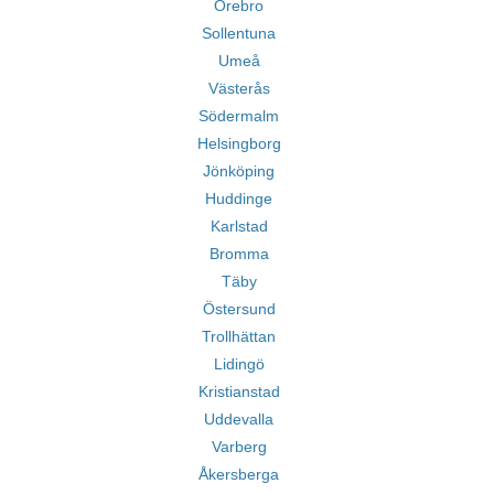
Örebro
Sollentuna
Umeå
Västerås
Södermalm
Helsingborg
Jönköping
Huddinge
Karlstad
Bromma
Täby
Östersund
Trollhättan
Lidingö
Kristianstad
Uddevalla
Varberg
Åkersberga