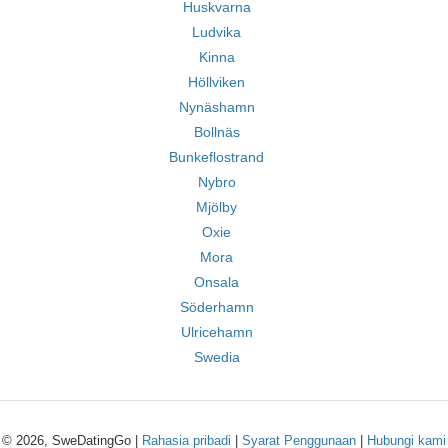
Huskvarna
Ludvika
Kinna
Höllviken
Nynäshamn
Bollnäs
Bunkeflostrand
Nybro
Mjölby
Oxie
Mora
Onsala
Söderhamn
Ulricehamn
Swedia
© 2026, SweDatingGo |
Rahasia pribadi
|
Syarat Penggunaan
|
Hubungi kami