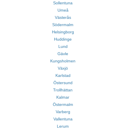
Sollentuna
Umeå
Västerås
Södermalm
Helsingborg
Huddinge
Lund
Gävle
Kungsholmen
Växjö
Karlstad
Östersund
Trollhättan
Kalmar
Östermalm
Varberg
Vallentuna
Lerum