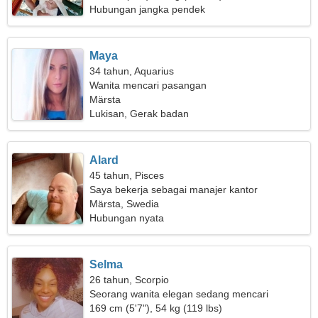
Hubungan jangka pendek
Maya
34 tahun, Aquarius
Wanita mencari pasangan
Märsta
Lukisan, Gerak badan
Alard
45 tahun, Pisces
Saya bekerja sebagai manajer kantor
Märsta, Swedia
Hubungan nyata
Selma
26 tahun, Scorpio
Seorang wanita elegan sedang mencari
pasangan
169 cm (5'7"), 54 kg (119 lbs)