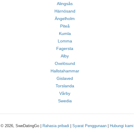
Alingsås
Härnösand
Ängelholm
Piteå
Kumla
Lomma
Fagersta
Alby
Oxelösund
Hallstahammar
Gislaved
Torslanda
Vårby
Swedia
© 2026, SweDatingGo |
Rahasia pribadi
|
Syarat Penggunaan
|
Hubungi kami