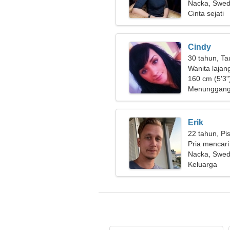
Nacka, Swed
Cinta sejati
Cindy
30 tahun, Ta
Wanita lajan
160 cm (5'3")
Menunggang 
Erik
22 tahun, Pi
Pria mencari
Nacka, Swed
Keluarga