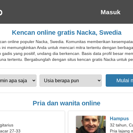
Masuk
Kencan online gratis Nacka, Swedia
an online populer Nacka, Swedia. Komunitas memberikan kesempatan
 ini memungkinkan Anda untuk mencari mitra tertentu dengan berbagai k
adis yang positif, undang dia berkencan. Basis data profil besar m
na tertentu. Bergabunglah dengan situs kencan gratis Nacka untuk pen
Pria dan wanita online
Hampus
gitarius
32 tahun, C
pacar 27-33
Pria lajang m