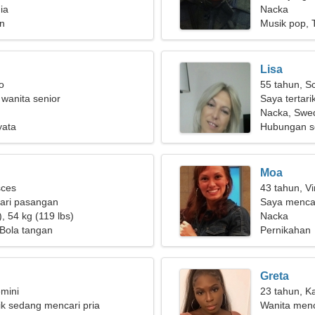
ia
Nacka
n
Musik pop, 
Lisa
o
55 tahun, S
 wanita senior
Saya tertari
Nacka, Swe
yata
Hubungan s
Moa
sces
43 tahun, Vi
ari pasangan
Saya mencar
, 54 kg (119 lbs)
Nacka
Bola tangan
Pernikahan
Greta
mini
23 tahun, K
ik sedang mencari pria
Wanita menc