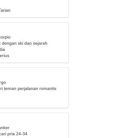
Tarian
corpio
k dengan ski dan sejarah
dia
erius
rgo
i teman perjalanan romantis
anker
ari pria 24-34