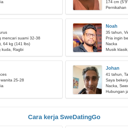
ia
174 cm (5'9"
Pernikahan
Noah
urus
35 tahun, Vi
g mencari suami 32-38
Pria ingin 
, 64 kg (141 lbs)
Nacka
kuda, Ragbi
Musik klasi
Johan
sces
41 tahun, T
 wanita 25-28
Saya bekerj
ia
seorang wan
Nacka, Swe
Hubungan j
Cara kerja SweDatingGo