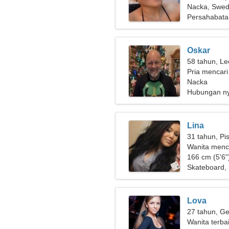
Nacka, Swed
Persahabata
Oskar
58 tahun, Le
Pria mencari
Nacka
Hubungan n
Lina
31 tahun, Pi
Wanita menc
166 cm (5'6")
Skateboard, 
Lova
27 tahun, Ge
Wanita terba