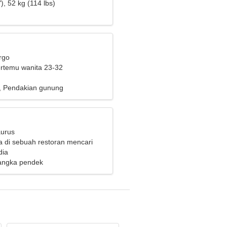
), 52 kg (114 lbs)
rgo
bertemu wanita 23-32
k, Pendakian gunung
aurus
a di sebuah restoran mencari
ita yang luar biasa
dia
angka pendek