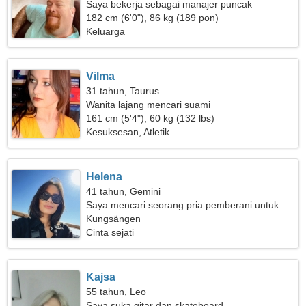
Saya bekerja sebagai manajer puncak
182 cm (6'0"), 86 kg (189 pon)
Keluarga
Vilma
31 tahun, Taurus
Wanita lajang mencari suami
161 cm (5'4"), 60 kg (132 lbs)
Kesuksesan, Atletik
Helena
41 tahun, Gemini
Saya mencari seorang pria pemberani untuk
menari
Kungsängen
Cinta sejati
Kajsa
55 tahun, Leo
Saya suka gitar dan skateboard