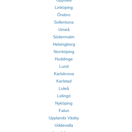
Uppsala
Linköping
Örebro
Sollentuna
Umeå
Södermalm
Helsingborg
Norrköping
Huddinge
Lund
Karlskrona
Karlstad
Luleå
Lidingö
Nyköping
Falun
Upplands Väsby
Uddevalla